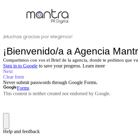
Ir
al
contenido
¡Muchas gracias por elegirnos!