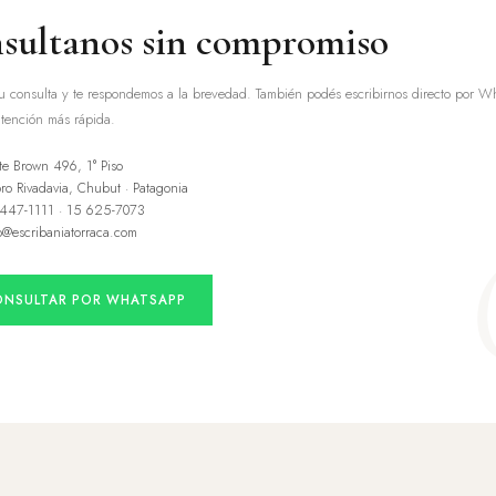
sultanos sin compromiso
u consulta y te respondemos a la brevedad. También podés escribirnos directo por 
tención más rápida.
te Brown 496, 1° Piso
o Rivadavia, Chubut · Patagonia
 447-1111 · 15 625-7073
o@escribaniatorraca.com
ONSULTAR POR WHATSAPP