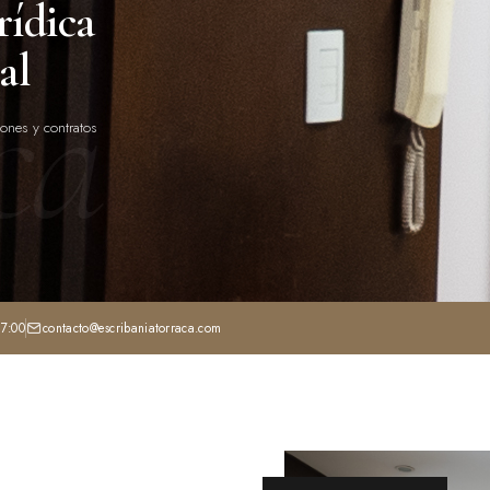
rídica
al
ca
iones y contratos
17:00
contacto@escribaniatorraca.com