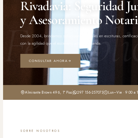
Rivadavia: Seguridad Ju
y Asesoramiento Notari
Fe públi
Desde 2004, brindamos soluciones integrales en escrituras, certificac
con la agilidad que el escenario actual demanda.
CONSULTAR AHORA
Almirante Brown 496, 1° Piso
297 156-257073
Lun–Vie · 9:00 a 
SOBRE NOSOTROS