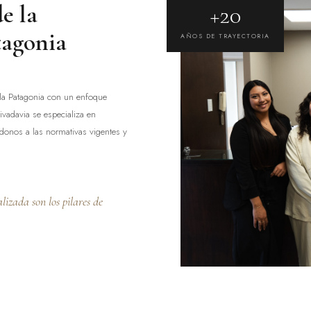
e la
+20
tagonia
AÑOS DE TRAYECTORIA
la Patagonia con un enfoque
vadavia se especializa en
ándonos a las normativas vigentes y
lizada son los pilares de