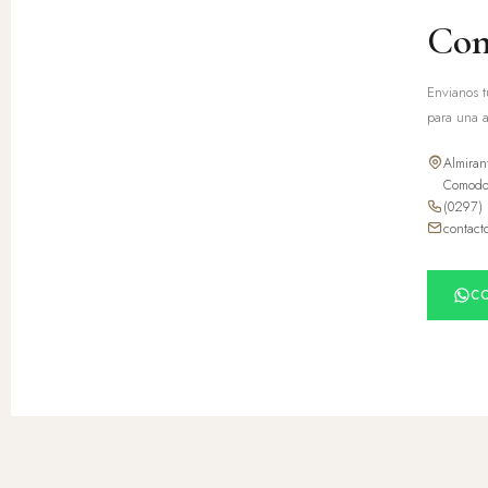
Con
Envianos t
para una a
Almiran
Comodor
(0297)
contact
C