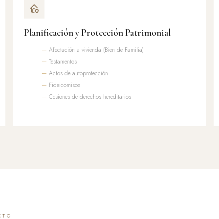
Planificación y Protección Patrimonial
Afectación a vivienda (Bien de Familia)
Testamentos
Actos de autoprotección
Fideicomisos
Cesiones de derechos hereditarios
CTO