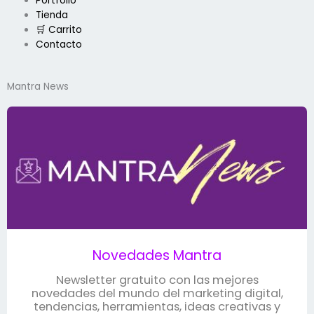
k
a
n
Portfolio
Tienda
m
🛒 Carrito
Contacto
Mantra News
Novedades Mantra
Newsletter gratuito con las mejores
novedades del mundo del marketing digital,
tendencias, herramientas, ideas creativas y