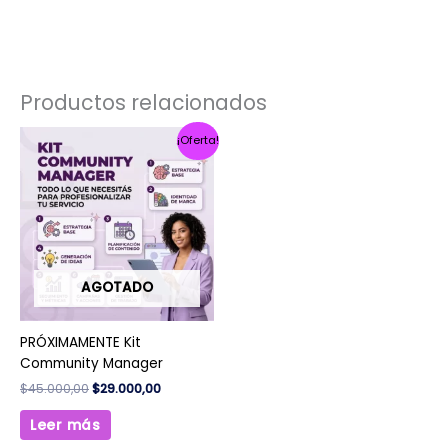
Productos relacionados
El
El
¡Oferta!
precio
precio
original
actual
era:
es:
$45.000,00.
$29.000,00.
AGOTADO
PRÓXIMAMENTE Kit
Community Manager
$
45.000,00
$
29.000,00
Leer más