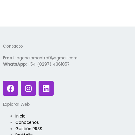
Contacto
Email:
agenciamantra01@gmail.com
WhatsApp:
+54 (0297) 4361057
F
I
L
a
n
i
c
s
n
Explorar Web
e
t
k
b
a
e
Inicio
o
g
d
Conocenos
o
r
i
Gestión RRSS