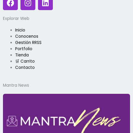
a
n
i
c
s
n
Explorar Web
e
t
k
b
a
e
Inicio
o
g
d
Conocenos
o
r
i
Gestión RRSS
k
a
n
Portfolio
Tienda
m
🛒 Carrito
Contacto
Mantra News