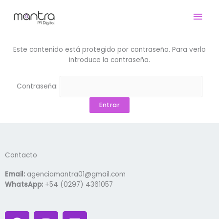
Ir
Men
al
contenido
prin
Este contenido está protegido por contraseña. Para verlo
introduce la contraseña.
Contraseña:
Contacto
Email:
agenciamantra01@gmail.com
WhatsApp:
+54 (0297) 4361057
F
I
L