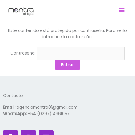
Ir
Men
al
contenido
prin
Este contenido está protegido por contraseña. Para verlo
introduce la contraseña.
Contraseña:
Contacto
Email:
agenciamantra01@gmail.com
WhatsApp:
+54 (0297) 4361057
F
I
L