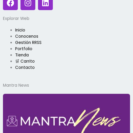
a
n
i
c
s
n
Explorar Web
e
t
k
b
a
e
Inicio
o
g
d
Conocenos
o
r
i
Gestión RRSS
k
a
n
Portfolio
Tienda
m
🛒 Carrito
Contacto
Mantra News