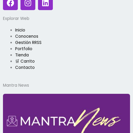
a
n
i
c
s
n
Explorar Web
e
t
k
b
a
e
Inicio
o
g
d
Conocenos
o
r
i
Gestión RRSS
k
a
n
Portfolio
Tienda
m
🛒 Carrito
Contacto
Mantra News