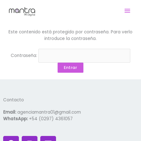
Ir
Men
al
contenido
prin
Este contenido está protegido por contraseña. Para verlo
introduce la contraseña.
Contraseña:
Contacto
Email:
agenciamantra01@gmail.com
WhatsApp:
+54 (0297) 4361057
F
I
L